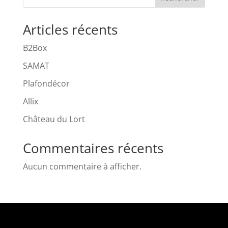
Articles récents
B2Box
SAMAT
Plafondécor
Allix
Château du Lort
Commentaires récents
Aucun commentaire à afficher.