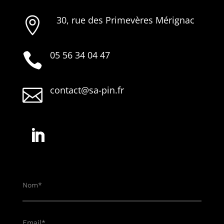
30, rue des Primevères Mérignac

05 56 34 04 47

contact@sa-pin.fr
