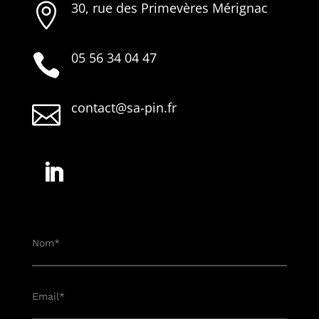
30, rue des Primevères Mérignac

05 56 34 04 47

contact@sa-pin.fr
