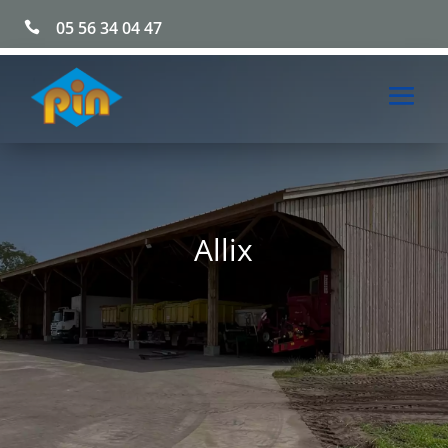
05 56 34 04 47

Allix