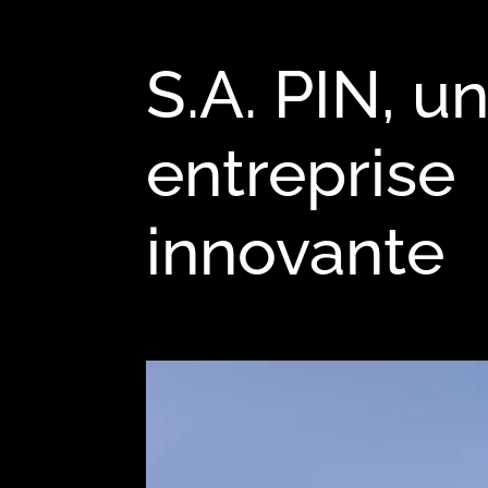
S.A. PIN, u
entreprise
innovante