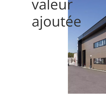
valeur
ajoutée