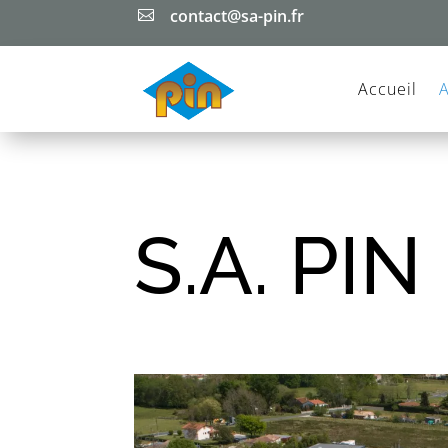
contact@sa-pin.fr

Accueil
S.A. PIN