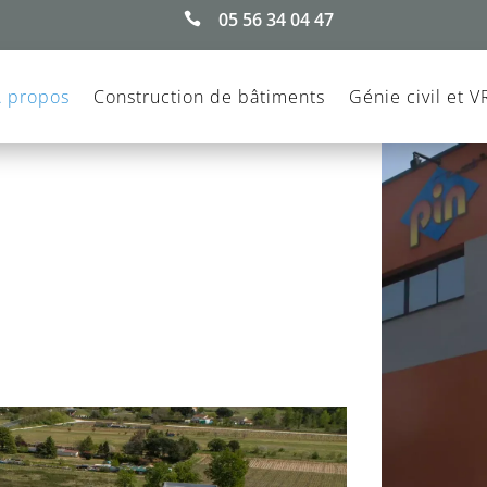
05 56 34 04 47

A propos
Construction de bâtiments
Génie civil et 