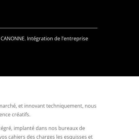
 CANONNE. Intégration de l’entreprise
u marché, et innovant techniquement, nous
ence créatifs.
tégré, implanté dans nos bureaux de
vos cahiers des charges les esquisses et